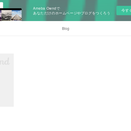
Ameba Owndで
今す
あなただけのホームページやブログをつくろう
Blog