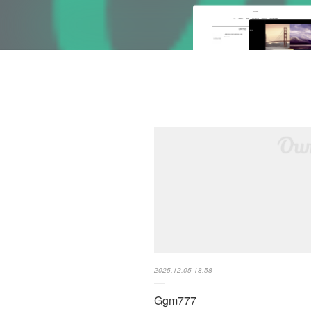
2025.12.05 18:58
Ggm777